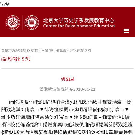
锘�
褰撳墠浣嶇疆锛�
棣栭〉
»
甯堣祫浠嬬粛
» 缁忔祹绠＄悊
缁忔祹绠＄悊
榛勫旦
鍙戝竷鏃堕棿锛�2018-06-21
缁忔祹瀛﹀崥澹紝鍖椾含澶у杞欢涓庡井鐢靛瓙瀛﹂櫌
閲戣瀺淇℃伅宸ョ▼绯诲壇鏁欐巿锛岄噾铻嶄俊鎭笌宸ョ▼
绠＄悊绯诲壇绯讳富浠伙紝宸ョ▼绠＄悊纭曞＋鏁欒偛涓績
涓讳换銆傜爺绌堕鍩熷寘鎷細浜掕仈缃戦噾铻嶄笌閲戣瀺澶
ф暟鎹€佸垱涓氭姇璧勪笌绉佸嫙鑲℃潈銆佽祫鏈競鍦轰笌鎶