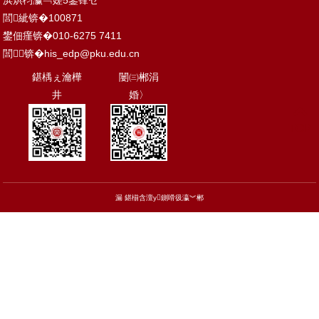
浜烘枃瀛﹁嫅5鍙锋ゼ
閭紪锛�100871
鐢佃瘽锛�010-6275 7411
閭锛�
his_edp@pku.edu.cn
鍖楀ぇ瀹樺
闄㈢郴涓
井
婚〉
TOP
漏 鍖椾含澶у鍘嗗彶瀛︾郴