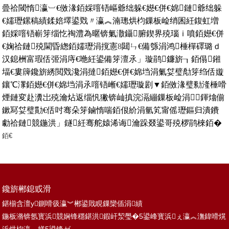
曡祫閾惰瀛︺€傚湪銆婇噾铻嶇爺绌躲€嬨€併€婂鏈爺绌躲
嬬瓑鏍稿績鍒婄墿鍙戣〃瀛︽湳璁烘枃鏁板崄绡囷紝鍑虹増
婇噾铻嶄笌缁忔祹澧為暱锛氭潵鑷腑鍥界殑瑙ｉ噴銆嬨€併
婅祫鏈殑閫昏緫銆嬬瓑涓撹憲
8
閮ㄣ€備綔涓鸿棰樿礋璐ｄ
汉鎴栦富瑕佸弬涓庤€咃紝鍙備笌澶氶」璇鹃鐮旂┒銆傝鎺
堛€婁簰鑱旂綉閲戣瀺涓撻銆嬨€併€婂垱涓氭姇璧勪笌绉佸嫙
鑲℃潈銆嬨€併€婂垱涓氶噾铻嶃€嬬瓑璇剧▼銆傚湪璧勬湰棰嗗
煙鏈変赴瀵岀殑瀹炶返缁忛獙锛屾搷浣滆繃鏁板崄涓鍕熻偂
鏉冩姇璧勩€佸吋骞朵笌鏀惰喘銆佷紒涓氫笂甯傜瓑鏂归潰鐨
勮祫鏈競鍦洪」鐩紝骞舵媴浠诲瀹跺叕鍙哥殑椤鹃棶銆�
鑱旂郴鎴戜滑
鍖椾含澶у鍘嗗彶瀛︾郴鍙戝睍鏁欒偛涓績
鍦板潃锛氬寳浜競娴锋穩鍖洪鍜屽洯璺�5鍙峰寳浜ぇ瀛︽潕鍏嗗熀