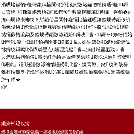
涓哄垎鏋愩€佺簿鍑嗚惀閿€銆侀渶姹傚垎鏋愭柟娉曘€佺Щ鍔
ㄥ晢鍔″強鏁版嵁澧炲€间笟鍔°€佺數瀛愰噰璐笌鐗╂祦銆�
e-
瀹㈡埛鍏崇郴绠＄悊銆佸畾閲忓寲缁忚惀鍒嗘瀽鏂规硶銆佷紒
涓氫俊鎭寲瀹炴柦鏂规硶銆佸喅绛栨敮鎸佺郴缁熴€佸鍑嗗
垯缁煎悎璇勪及鏂规硶銆傚湪銆婄鐞嗙瀛﹀鎶ャ€嬶紝銆婄
鐞嗙瀛︺€嬶紝銆婅惀閿€绉戝瀛︽姤銆嬨€併€婄郴缁熷伐
绋嬬殑鐞嗚涓庡疄璺点€嬬瓑浼樼瀛︽湳鏈熷垔鍙戣〃瀛
︽湳璁烘枃銆傛澶栵紝涓绘寔鍙備笌浜嗗椤瑰浗瀹剁骇鐨勭
鐮旈」鐩紝濡傚浗瀹惰嚜鐒剁瀛﹀熀閲戦」鐩殑缃戠粶
鏁村悎钀ラ攢浼犳挱涓叧閿瘝閫夋嫨鍜屾暣鍚堣寰嬬殑鐮
旂┒銆�
鑱旂郴鎴戜滑
鍖椾含澶у鍘嗗彶瀛︾郴鍙戝睍鏁欒偛涓績