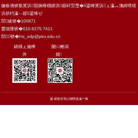
鍦板潃锛氬寳浜競娴锋穩鍖洪鍜屽洯璺�5鍙峰寳浜ぇ瀛︽潕鍏嗗熀
浜烘枃瀛﹁嫅5鍙锋ゼ
閭紪锛�100871
鐢佃瘽锛�010-6275 7411
閭锛�
his_edp@pku.edu.cn
鍖楀ぇ瀹樺
闄㈢郴涓
井
婚〉
TOP
漏 鍖椾含澶у鍘嗗彶瀛︾郴