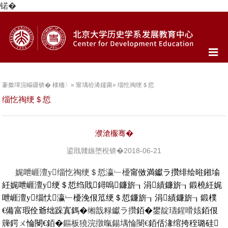
锘�
褰撳墠浣嶇疆锛�
棣栭〉
»
甯堣祫浠嬬粛
» 缁忔祹绠＄悊
缁忔祹绠＄悊
濮滄棴骞�
鍙戝竷鏃堕棿锛�2018-06-21
娓呭崕澶у缁忔祹绠＄悊瀛﹂櫌
甯傚満钀ラ攢绯绘暀鎺堬
紝娓呭崕澶у绠＄悊绉戝鐞嗚鐮旂┒涓績鐮旂┒鍛橈紝娓
呭崕澶у缁忕瀛﹂櫌浼佷笟绠＄悊鐮旂┒涓績鐮旂┒鍛樸
備富瑕佺爺绌跺寘鎷�
缃戠粶钀ラ攢
�
鐢靛瓙鍟嗗姟
佷
簰鍔ㄨ惀閿€銆�
鏂板獟浣撴暣鍚堣惀閿
佸湪绾挎秷璐硅